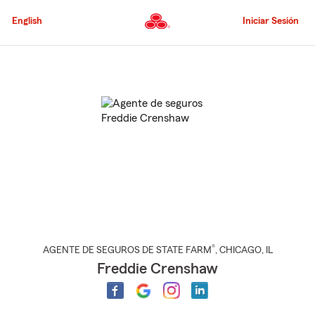
Pasar
al
English
Iniciar Sesión
contenido
principal
Comienzo
del
contenido
principal
®
AGENTE DE SEGUROS DE STATE FARM
,
CHICAGO
, IL
Freddie Crenshaw