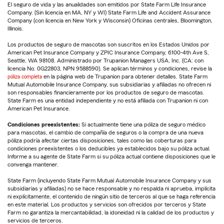
El seguro de vida y las anualidades son emitidos por State Farm Life Insurance
Company. (Sin licencia en MA, NY y WI) State Farm Life and Accident Assurance
Company (con licencia en New York y Wisconsin) Oficinas centrales, Bloomington,
Illinois.
Los productos de seguro de mascotas son suscritos en los Estados Unidos por
American Pet Insurance Company y ZPIC Insurance Company, 6100-4th Ave S,
Seattle, WA 98108. Administrado por Trupanion Managers USA, Inc. (CA: con
licencia No. 0G22803, NPN 9588590). Se aplican términos y condiciones, revise la
póliza completa
en la página web de Trupanion para obtener detalles. State Farm
Mutual Automobile Insurance Company, sus subsidiarias y afiliadas no ofrecen ni
son responsables financieramente por los productos de seguro de mascotas.
State Farm es una entidad independiente y no está afiliada con Trupanion ni con
American Pet Insurance.
Condiciones preexistentes:
Si actualmente tiene una póliza de seguro médico
para mascotas, el cambio de compañía de seguros o la compra de una nueva
póliza podría afectar ciertas disposiciones, tales como las coberturas para
condiciones preexistentes o los deducibles ya establecidos bajo su póliza actual.
Informe a su agente de State Farm si su póliza actual contiene disposiciones que le
convenga mantener.
State Farm (incluyendo State Farm Mutual Automobile Insurance Company y sus
subsidiarias y afiliadas) no se hace responsable y no respalda ni aprueba, implícita
ni explícitamente, el contenido de ningún sitio de terceros al que se haga referencia
en este material. Los productos y servicios son ofrecidos por terceros y State
Farm no garantiza la mercantabilidad, la idoneidad ni la calidad de los productos y
servicios de terceros.