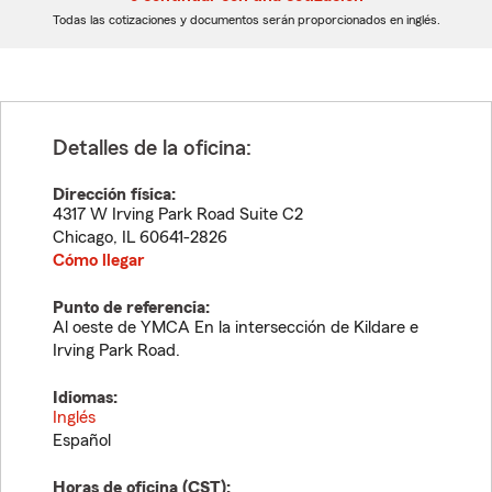
dígitos
dígitos
Todas las cotizaciones y documentos serán proporcionados en inglés.
Detalles de la oficina:
Dirección física:
4317 W Irving Park Road Suite C2
Chicago
,
IL
60641-2826
Cómo llegar
Punto de referencia:
Al oeste de YMCA En la intersección de Kildare e
Irving Park Road.
Idiomas:
Inglés
Español
Horas de oficina (
CST
):