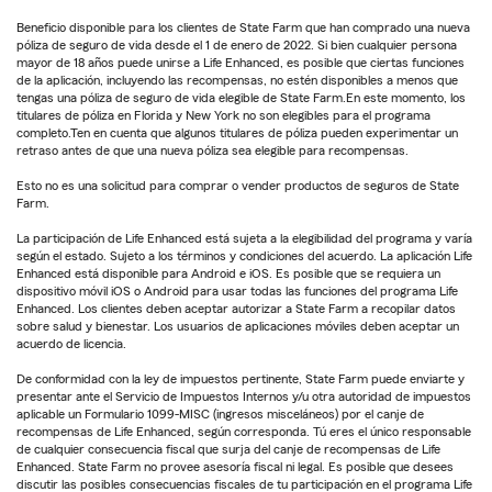
Beneficio disponible para los clientes de State Farm que han comprado una nueva
póliza de seguro de vida desde el 1 de enero de 2022. Si bien cualquier persona
mayor de 18 años puede unirse a Life Enhanced, es posible que ciertas funciones
de la aplicación, incluyendo las recompensas, no estén disponibles a menos que
tengas una póliza de seguro de vida elegible de State Farm.En este momento, los
titulares de póliza en Florida y New York no son elegibles para el programa
completo.Ten en cuenta que algunos titulares de póliza pueden experimentar un
retraso antes de que una nueva póliza sea elegible para recompensas.
Esto no es una solicitud para comprar o vender productos de seguros de State
Farm.
La participación de Life Enhanced está sujeta a la elegibilidad del programa y varía
según el estado. Sujeto a los términos y condiciones del acuerdo. La aplicación Life
Enhanced está disponible para Android e iOS. Es posible que se requiera un
dispositivo móvil iOS o Android para usar todas las funciones del programa Life
Enhanced. Los clientes deben aceptar autorizar a State Farm a recopilar datos
sobre salud y bienestar. Los usuarios de aplicaciones móviles deben aceptar un
acuerdo de licencia.
De conformidad con la ley de impuestos pertinente, State Farm puede enviarte y
presentar ante el Servicio de Impuestos Internos y/u otra autoridad de impuestos
aplicable un Formulario 1099-MISC (ingresos misceláneos) por el canje de
recompensas de Life Enhanced, según corresponda. Tú eres el único responsable
de cualquier consecuencia fiscal que surja del canje de recompensas de Life
Enhanced. State Farm no provee asesoría fiscal ni legal. Es posible que desees
discutir las posibles consecuencias fiscales de tu participación en el programa Life