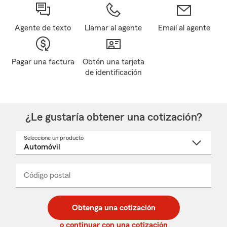
Agente de texto
Llamar al agente
Email al agente
Pagar una factura
Obtén una tarjeta
de identificación
¿Le gustaría obtener una cotización?
Seleccione un producto
Seleccione
un
nombre
de
producto
del
Código postal
Ingresa
Ingresa
_____
menú
un
un
desplegable
código
código
postal
postal
Obtenga una cotización
de
de
5
5
o continuar con una cotización